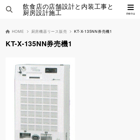
飲食店の店舗設計と内装工事と
厨房設計施工
HOME
厨房機器リース販売
KT-X-135NN券売機1
KT-X-135NN券売機1