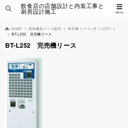
飲食店の店舗設計と内装工事と
厨房設計施工
HOME
厨房機器リース販売
券売機 リース (月々1万円～)
BT-L252 完売機リース
BT-L252 完売機リース