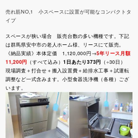
売れ筋NO,1 小スペースに設置が可能なコンパクトタ
イプ
スペースが狭い場合 販売台数の多い機種です。
下記
は群馬県安中市の老人ホーム様、リースにて販売。
《納品実績》本体定価 1,120,000円→
5年リース月額
11,200円
（すべて込み）
1日あたり373円
（÷30日）
現場調査＋打合せ＋搬入設置費＋給排水工事＋試運転
調整など一式含みます。小型食器洗浄機（各種）ござ
います。