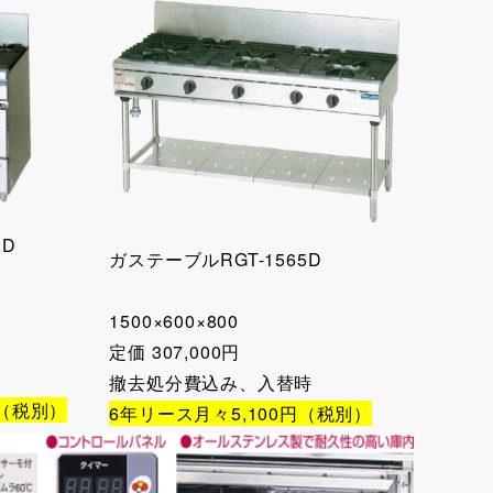
XD
ガステーブルRGT-1565D
1500×600×800
）
定価 307,000円
撤去処分費込み、入替時
円（税別）
6年リース月々5,100円（税別）